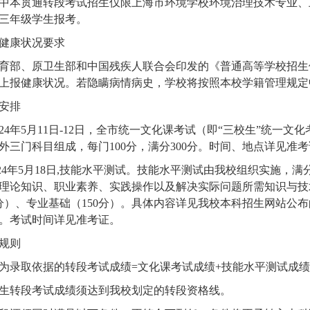
中本贯通转段考试招生仅限上海市环境学校环境治理技术专业、
三年级学生报考。
健康状况要求
育部、原卫生部和中国残疾人联合会印发的《普通高等学校招生
上报健康状况。若隐瞒病情病史，学校将按照本校学籍管理规定
安排
024
年
5
月
11
日
-12
日，全市统一文化课考试（即“三校生”统一文化
外三门科目组成，每门
100
分，满分
300
分。时间、地点详见准考
24
年
5
月
18
日
,
技能水平测试。技能水平测试由我校组织实施，满
理论知识、职业素养、实践操作以及解决实际问题所需知识与技
分）、专业基础（
150
分）。具体内容详见我校本科招生网站公布
。考试时间详见准考证。
规则
为录取依据的转段考试成绩
=
文化课考试成绩
+
技能水平测试成绩
生转段考试成绩须达到我校划定的转段资格线。