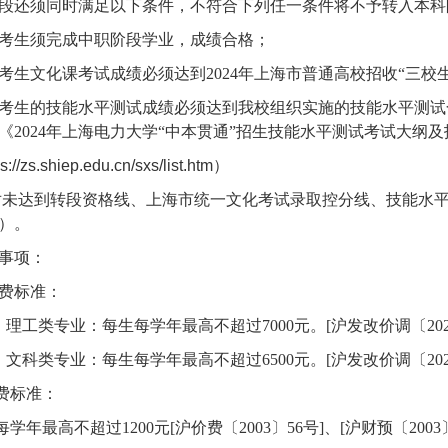
段还须同时满足以下条件，不符合下列任一条件将不予转入本科
考生须完成中职阶段学业，成绩合格；
考生文化课考试成绩必须达到
2024
年上海市普通高校招收“三校
考生的技能水平测试成绩必须达到我校组织实施的技能水平测试
《
2024
年上海电力大学“中本贯通”招生技能水平测试考试大纲
ps://zs.shiep.edu.cn/sxs/list.htm
）
对未达到转段资格线、上海市统一文化考试录取控分线、技能水
）。
事项：
费标准：
）理工类专业：每生每学年最高不超过
7000
元。
[
沪发改价调〔
20
）文科类专业：每生每学年最高不超过
6500
元。
[
沪发改价调〔
20
费标准：
每学年最高不超过
1200
元
[
沪价费〔
2003
〕
56
号
]
、
[
沪财预〔
2003