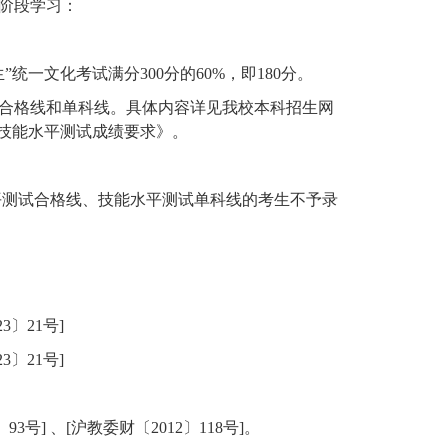
阶段学习：
生”统一文化考试满分
300
分的
60%
，即
180
分。
合格线和单科线。具体内容详见我校本科招生网
及技能水平测试成绩要求》。
平测试合格线、技能水平测试单科线的考生不予录
23
〕
21
号
]
23
〕
21
号
]
〕
93
号
]
、
[
沪教委财〔
2012
〕
118
号
]
。