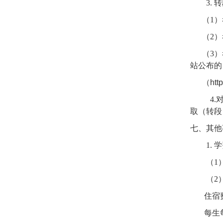
3.
转
（
1
）
（
2
）
（
3
）
站公布的
（
htt
4.
取（转段
七、其他
1.
学
（
1
（
2
住宿
每生