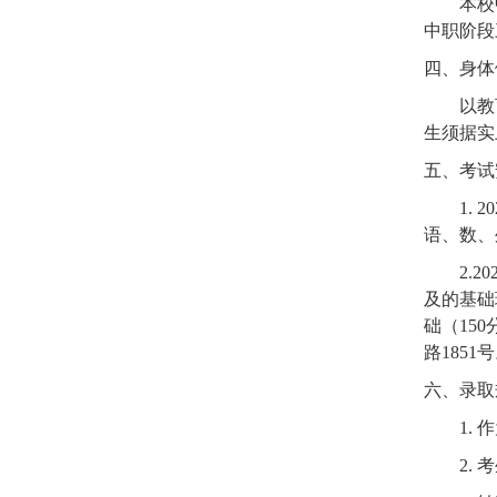
本校
中职阶段
四、身体
以教
生须据实
五、考试
1. 2
语、数、
2.20
及的基础
础（
150
路
1851
号
六、录取
1.
作
2.
考