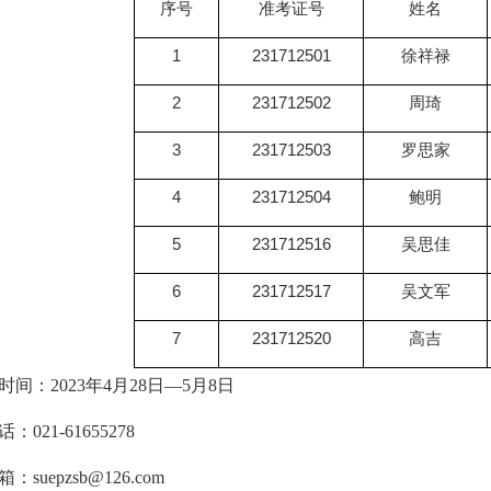
序号
准考证号
姓名
1
231712501
徐祥禄
2
231712502
周琦
3
231712503
罗思家
4
231712504
鲍明
5
231712516
吴思佳
6
231712517
吴文军
7
231712520
高吉
时间：
2023
年
4
月
28
日—
5
月
8
日
话：
021-61655278
箱：
suepzsb@126.com